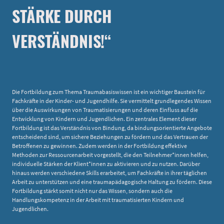
STÄRKE DURCH
VERSTÄNDNIS!“
Die Fortbildung zum Thema Traumabasiswissen ist ein wichtiger Baustein für
Fachkräfte in der Kinder- und Jugendhilfe. Sie vermittelt grundlegendes Wissen
über die Auswirkungen von Traumatisierungen und deren Einfluss auf die
Entwicklung von Kindern und Jugendlichen. Ein zentrales Element dieser
Fortbildung ist das Verständnis von Bindung, da bindungsorientierte Angebote
entscheidend sind, um sichere Beziehungen zu fördern und das Vertrauen der
Betroffenen zu gewinnen. Zudem werden in der Fortbildung effektive
Methoden zur Ressourcenarbeit vorgestellt, die den Teilnehmer*innen helfen,
individuelle Stärken der Klient*innen zu aktivieren und zu nutzen. Darüber
hinaus werden verschiedene Skills erarbeitet, um Fachkräfte in ihrer täglichen
Arbeit zu unterstützen und eine traumapädagogische Haltung zu fördern. Diese
Fortbildung stärkt somit nicht nur das Wissen, sondern auch die
Handlungskompetenz in der Arbeit mit traumatisierten Kindern und
Jugendlichen.