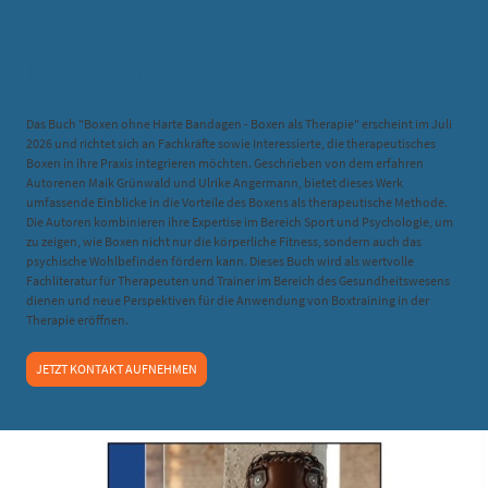
BANDAGEN -BOXEN ALS
THERAPIE
Das Buch "Boxen ohne Harte Bandagen - Boxen als Therapie" erscheint im Juli
2026 und richtet sich an Fachkräfte sowie Interessierte, die therapeutisches
Boxen in ihre Praxis integrieren möchten. Geschrieben von dem erfahren
Autorenen Maik Grünwald und Ulrike Angermann, bietet dieses Werk
umfassende Einblicke in die Vorteile des Boxens als therapeutische Methode.
Die Autoren kombinieren ihre Expertise im Bereich Sport und Psychologie, um
zu zeigen, wie Boxen nicht nur die körperliche Fitness, sondern auch das
psychische Wohlbefinden fördern kann. Dieses Buch wird als wertvolle
Fachliteratur für Therapeuten und Trainer im Bereich des Gesundheitswesens
dienen und neue Perspektiven für die Anwendung von Boxtraining in der
Therapie eröffnen.
JETZT KONTAKT AUFNEHMEN