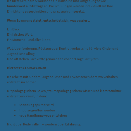
Ich biete Seminare & Workshops in Karlsruhe und Umgebung sowie
bundesweit auf Anfrage
an. Die Schulungen werden individuell auf Ihre
Einrichtung zugeschnitten und praxisnah umgesetzt.
Wenn Spannung steigt, entscheidet sich, was passiert.
Ein Blick.
Ein falsches Wort.
Ein Moment – und alles kippt.
Wut, Überforderung, Rückzug oder Kontrollverlust sind für viele Kinder und
Jugendliche Alltag.
Und oft stehen Fachkräfte genau dann vor der Frage:
Was jetzt?
Hier setzt STARKWERK an
Ich arbeite mit Kindern, Jugendlichen und Erwachsenen dort, wo Verhalten
entsteht: im Körper.
Mit pädagogischem Boxen, traumapädagogischem Wissen und klarer Struktur
entsteht ein Raum, in dem:
Spannung spürbar wird
Impulse greifbar werden
neue Handlungswege entstehen
Nicht über Reden allein – sondern über Erfahrung.