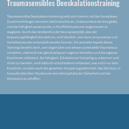
Traumasensibles Deeskalationstraining
Traumasensible Deeskalationstraining setzt sich intensiv mit den komplexen
Zusammenhängen zwischen Gehirnstrukturen, insbesondere der Amygdala,
und der Fähigkeit auseinander, in Konfliktsituationen angemessen zu
reagieren. Durch das Verständnis der Neuroplastizität, also der
Anpassungsfähigkeit des Gehirns, wird deutlich, wie neue Lernprozesse und
Verhaltensmuster entwickelt werden können. Ein zentraler Aspekt dieses
Trainings besteht darin, sein Gegenüber und dessen potenzielle Traumata zu
verstehen, während man gleichzeitig sein eigenes Verhalten und die eigenen
Emotionen reflektiert. Die Fähigkeit, Eskalationen frühzeitig zu erkennen und
sicher zu handeln, wird dadurch entscheidend verbessert, was nicht nur dem
Einzelnen, sondern auch der gesamten Gruppe zugutekommt. Das Ziel ist es, in
herausfordernden Situationen eine Atmosphäre der Sicherheit und des
Vertrauens zu schaffen.
BOXEN OHNE HARTE