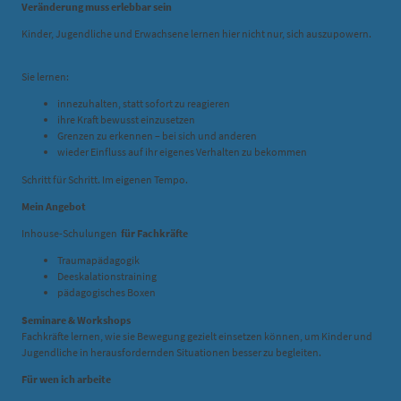
Veränderung muss erlebbar sein
Kinder, Jugendliche und Erwachsene lernen hier nicht nur, sich auszupowern.
Sie lernen:
innezuhalten, statt sofort zu reagieren
ihre Kraft bewusst einzusetzen
Grenzen zu erkennen – bei sich und anderen
wieder Einfluss auf ihr eigenes Verhalten zu bekommen
Schritt für Schritt. Im eigenen Tempo.
Mein Angebot
Inhouse-Schulungen
für Fachkräfte
Traumapädagogik
Deeskalationstraining
pädagogisches Boxen
Seminare & Workshops
Fachkräfte lernen, wie sie Bewegung gezielt einsetzen können, um Kinder und
Jugendliche in herausfordernden Situationen besser zu begleiten.
Für wen ich arbeite