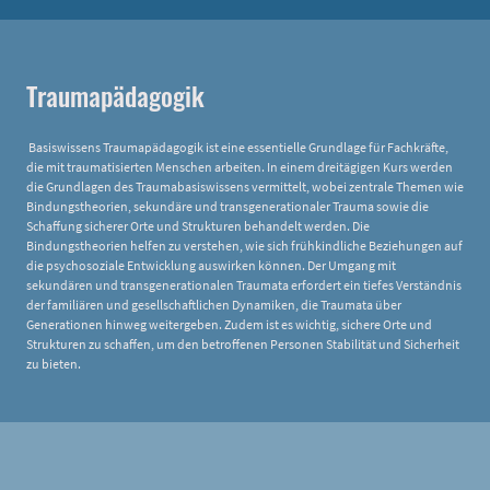
Traumapädagogik
Basiswissens Traumapädagogik ist eine essentielle Grundlage für Fachkräfte,
die mit traumatisierten Menschen arbeiten. In einem dreitägigen Kurs werden
die Grundlagen des Traumabasiswissens vermittelt, wobei zentrale Themen wie
Bindungstheorien, sekundäre und transgenerationaler Trauma sowie die
Schaffung sicherer Orte und Strukturen behandelt werden. Die
Bindungstheorien helfen zu verstehen, wie sich frühkindliche Beziehungen auf
die psychosoziale Entwicklung auswirken können. Der Umgang mit
sekundären und transgenerationalen Traumata erfordert ein tiefes Verständnis
der familiären und gesellschaftlichen Dynamiken, die Traumata über
Generationen hinweg weitergeben. Zudem ist es wichtig, sichere Orte und
Strukturen zu schaffen, um den betroffenen Personen Stabilität und Sicherheit
zu bieten.