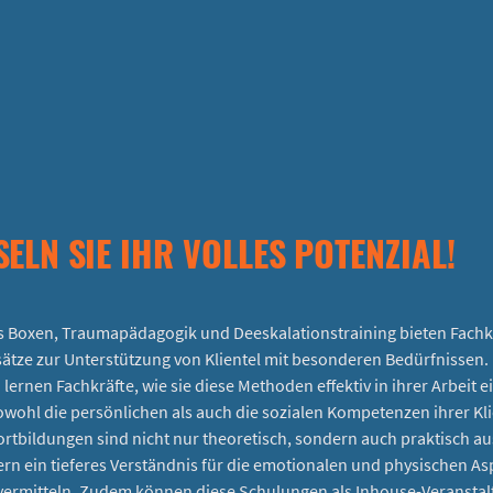
SELN SIE IHR VOLLES POTENZIAL!
 Boxen, Traumapädagogik und Deeskalationstraining bieten Fachk
sätze zur Unterstützung von Klientel mit besonderen Bedürfnissen. 
lernen Fachkräfte, wie sie diese Methoden effektiv in ihrer Arbeit e
wohl die persönlichen als auch die sozialen Kompetenzen ihrer Kl
ortbildungen sind nicht nur theoretisch, sondern auch praktisch au
rn ein tieferes Verständnis für die emotionalen und physischen As
vermitteln. Zudem können diese Schulungen als Inhouse-Veransta