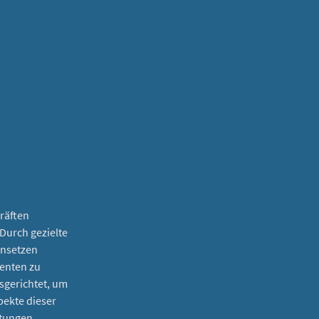
räften
Durch gezielte
insetzen
ienten zu
sgerichtet, um
pekte dieser
ltungen