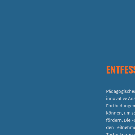
ENTFES
Pädagogisches
innovative An
Fortbildungen 
können, um so
fördern. Die F
den Teilnehme
Techniken zu 